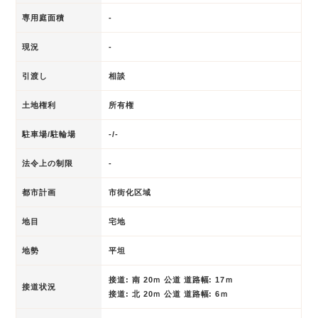
専用庭面積
-
現況
-
引渡し
相談
土地権利
所有権
駐車場/駐輪場
-/-
法令上の制限
-
都市計画
市街化区域
地目
宅地
地勢
平坦
接道: 南 20ｍ 公道 道路幅: 17ｍ
接道状況
接道: 北 20ｍ 公道 道路幅: 6ｍ