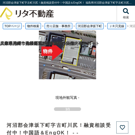
河沼郡会津坂下町字古町川尻！融資相談受付中！中国語＆EngOK！ 福島県河沼郡会津坂下町字古町川尻｜売り店舗・事務所｜株式会社リタ不動産
検索
TOPページ
>
物件検索
>
売り店舗・事務所
>
河沼郡会津坂下町
>
ＪＲ只見線
>
河
兵庫県神戸市垂水区旭が丘3丁目の一棟売りアパート
兵庫県尼崎市神田南通3丁目の売り店舗・事務所
兵庫県尼崎市七松町1丁目の1棟売りビル
京都府八幡市八幡長田の1棟売りビル
現地外観写真 -
1/1
河沼郡会津坂下町字古町川尻！融資相談受
付中！中国語＆EngOK！ - -