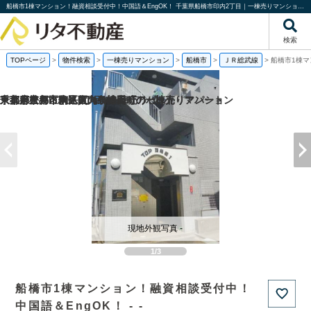
船橋市1棟マンション！融資相談受付中！中国語＆EngOK！ 千葉県船橋市印内2丁目｜一棟売りマンション｜投資物件や収益物件｜株式会社リタ不動産
検索
TOPページ
>
物件検索
>
一棟売りマンション
>
船橋市
>
ＪＲ総武線
>
船橋市1棟マ
京都府京都市伏見区向島津田町の一棟売りマンション
京都府京都市南区東九条松田町の一棟売りアパート
千葉県松戸市東平賀の一棟売りアパート
東京都豊島区駒込6丁目の1棟売りビル
現地外観写真 -
1/3
船橋市1棟マンション！融資相談受付中！
中国語＆EngOK！ - -