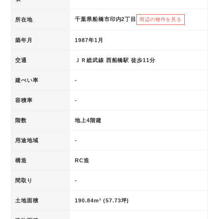
千葉県船橋市印内2丁目
所在地
周辺の物件を見る
築年月
1987年1月
交通
ＪＲ総武線 西船橋駅 徒歩11分
建ぺい率
-
容積率
-
階数
地上4階建
用途地域
-
構造
RC造
間取り
-
土地面積
190.84m² (57.73坪)