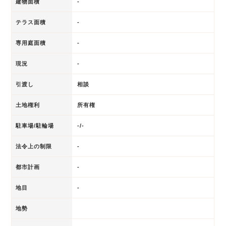
建物面積
-
テラス面積
-
専用庭面積
-
現況
-
引渡し
相談
土地権利
所有権
駐車場/駐輪場
-/-
法令上の制限
-
都市計画
-
地目
-
地勢