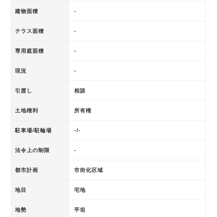
建物面積
-
テラス面積
-
専用庭面積
-
現況
-
引渡し
相談
土地権利
所有権
駐車場/駐輪場
-/-
法令上の制限
-
都市計画
市街化区域
地目
宅地
地勢
平坦