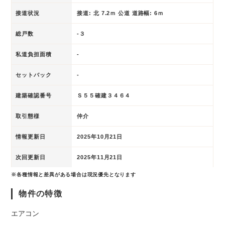
接道状況
接道: 北 7.2ｍ 公道 道路幅: 6ｍ
総戸数
-３
私道負担面積
-
セットバック
-
建築確認番号
Ｓ５５確建３４６４
取引態様
仲介
情報更新日
2025年10月21日
次回更新日
2025年11月21日
※各種情報と差異がある場合は現況優先となります
物件の特徴
エアコン