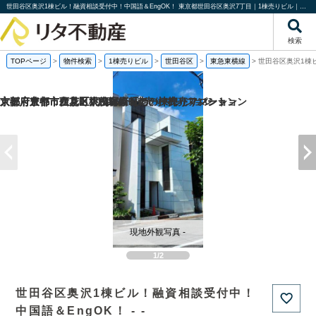
世田谷区奥沢1棟ビル！融資相談受付中！中国語＆EngOK！ 東京都世田谷区奥沢7丁目｜1棟売りビル｜株式会社リタ不動産
検索
TOPページ
>
物件検索
>
1棟売りビル
>
世田谷区
>
東急東横線
>
世田谷区奥沢1棟
京都府京都市伏見区桃山町泰長老の一棟売りマンション
京都府京都市西京区大枝塚原町の一棟売りマンション
京都府京都市左京区下鴨宮崎町の一棟売りアパート
大阪府豊中市立花町1丁目の一棟売りマンション
現地外観写真 -
1/2
世田谷区奥沢1棟ビル！融資相談受付中！
中国語＆EngOK！ - -