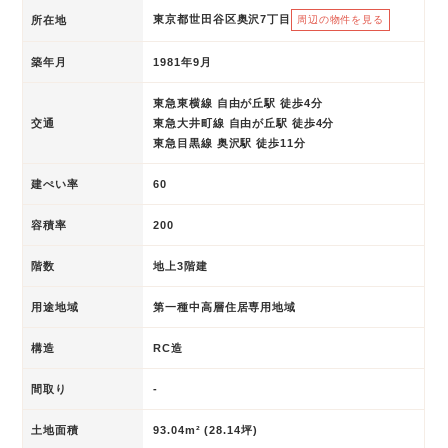
東京都世田谷区奥沢7丁目
所在地
周辺の物件を見る
築年月
1981年9月
東急東横線 自由が丘駅 徒歩4分
交通
東急大井町線 自由が丘駅 徒歩4分
東急目黒線 奥沢駅 徒歩11分
建ぺい率
60
容積率
200
階数
地上3階建
用途地域
第一種中高層住居専用地域
構造
RC造
間取り
-
土地面積
93.04m² (28.14坪)