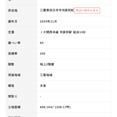
三重県四日市市河原田町
所在地
周辺の物件を見る
築年月
2024年11月
交通
ＪＲ関西本線 河原田駅 徒歩14分
建ぺい率
60
容積率
200
階数
地上2階建
用途地域
工業地域
構造
木造
間取り
-
土地面積
688.16m² (208.17坪)