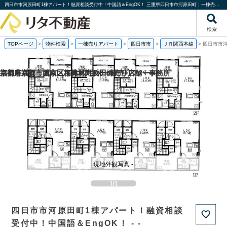
四日市市河原田町1棟アパート！融資相談受付中！中国語＆EngOK！ 三重県四日市市河原田町｜一棟売りアパート｜投資物件や収益物件｜株式会社リタ不動産
検索
TOPページ
>
物件検索
>
一棟売りアパート
>
四日市市
>
ＪＲ関西本線
>
四日市市河
福岡県福岡市城南区梅林2丁目の一棟売りアパート
京都府京都市西京区下津林六反田の売り店舗・事務所
京都府京都市西京区下津林六反田の
京都府京都市下京区二人司町の一棟売りアパート
現地外観写真 -
1/1
四日市市河原田町1棟アパート！融資相談
受付中！中国語＆EngOK！ - -