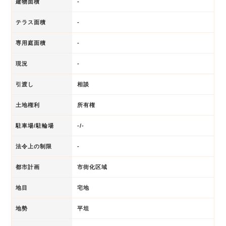
建物面積
-
テラス面積
-
専用庭面積
-
現況
-
引渡し
相談
土地権利
所有権
駐車場/駐輪場
-/-
法令上の制限
-
都市計画
市街化区域
地目
宅地
地勢
平坦