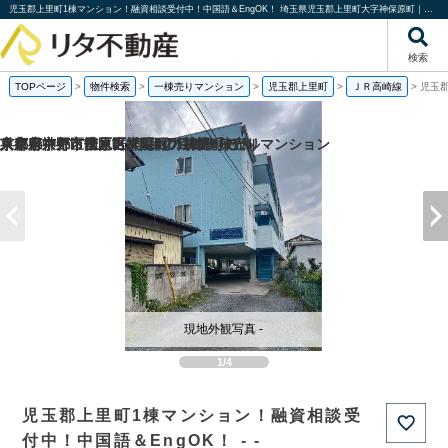
児玉郡上里町1棟マンション！融資相談受付中！中国語＆EngOK！ 埼玉県児玉郡上里町大字神保原町｜一棟売りマンション｜投資物件や収益物件｜株式会社リタ不動産
検索
TOPページ
>
物件検索
>
一棟売りマンション
>
児玉郡上里町
>
ＪＲ高崎線
>
児玉
京都府京都市南区吉祥院西ノ茶屋町の
京都府京都市伏見区帯屋町の1棟売りビル
東京都中野区江原町3丁目の1棟売りビル
兵庫県神戸市垂水区大町3丁目の一棟売りマンション
現地外観写真 -
1/4
児玉郡上里町1棟マンション！融資相談受
付中！中国語＆EngOK！ - -