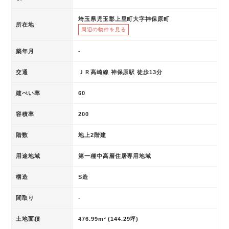
埼玉県児玉郡上里町大字神保原町
所在地
周辺の物件を見る
築年月
-
交通
ＪＲ高崎線 神保原駅 徒歩13分
建ぺい率
60
容積率
200
階数
地上2階建
用途地域
第一種中高層住居専用地域
構造
S造
間取り
-
土地面積
476.99m² (144.29坪)