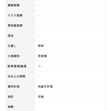
建物面積
-
テラス面積
-
専用庭面積
-
現況
-
引渡し
即時
土地権利
所有権
駐車場/駐輪場
-/-
法令上の制限
-
都市計画
未線引区域
地目
宅地
地勢