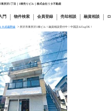
市東所沢1丁目｜1棟売りビル｜株式会社リタ不動産
入門
物件検索
会員登録
売却相談
融資相談
ロ
>
ＪＲ武蔵野線
所沢市東所沢1棟ビル！融資相談受付中！中国語＆EngOK！