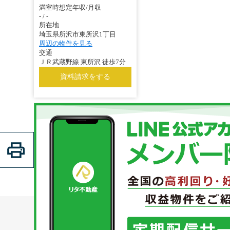
満室時想定年収/月収
- / -
所在地
埼玉県所沢市東所沢1丁目
周辺の物件を見る
交通
ＪＲ武蔵野線 東所沢 徒歩7分
資料請求をする