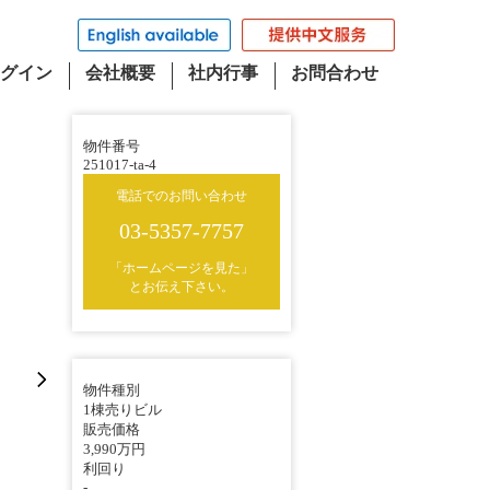
グイン
会社概要
社内行事
お問合わせ
物件番号
251017-ta-4
電話でのお問い合わせ
03-5357-7757
「ホームページを見た」
とお伝え下さい。
物件種別
1棟売りビル
販売価格
3,990万円
利回り
-