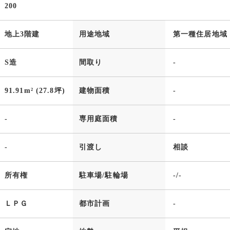
200
地上3階建
用途地域
第一種住居地域
S造
間取り
-
91.91m² (27.8坪)
建物面積
-
-
専用庭面積
-
-
引渡し
相談
所有権
駐車場/駐輪場
-/-
ＬＰＧ
都市計画
-