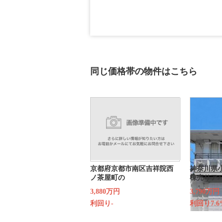
同じ価格帯の物件はこちら
京都府京都市南区吉祥院西
神奈川県
ノ茶屋町の
棟売りア
3,880万円
3,790万円
利回り-
利回り7.6