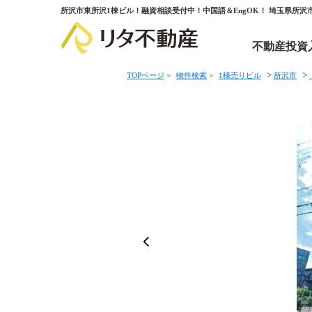
所沢市東所沢1棟ビル！融資相談受付中！中国語＆EngOK！ 埼玉県所沢
不動産投資
>
>
TOPページ
>
物件検索
>
1棟売りビル
所沢市