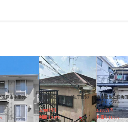
小田原市中里の一
千葉県松戸市八ケ崎1丁目の
東京都足立区梅田
パート
一棟売りアパート
棟売りアパート
3,780万円
3,280万円
%
利回り9.4%
利回り11.0%