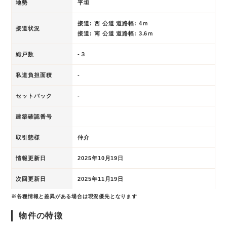
地勢
平坦
接道: 西 公道 道路幅: 4ｍ
接道状況
接道: 南 公道 道路幅: 3.6ｍ
総戸数
-３
私道負担面積
-
セットバック
-
建築確認番号
取引態様
仲介
情報更新日
2025年10月19日
次回更新日
2025年11月19日
※各種情報と差異がある場合は現況優先となります
物件の特徴