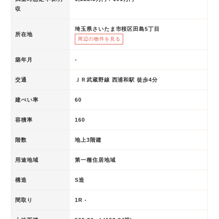
収
埼玉県さいたま市桜区田島5丁目
所在地
周辺の物件を見る
築年月
-
交通
ＪＲ武蔵野線 西浦和駅 徒歩4分
建ぺい率
60
容積率
160
階数
地上3階建
用途地域
第一種住居地域
構造
S造
間取り
1R -