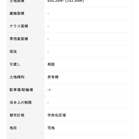
土地面積
505.26m² (152.84坪)
建物面積
-
テラス面積
-
専用庭面積
-
現況
-
引渡し
相談
土地権利
所有権
駐車場/駐輪場
-/-
法令上の制限
-
都市計画
市街化区域
地目
宅地