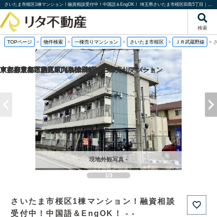
さいたま市桜区1棟マンション！融資相談受付中！中国語＆EngOK！ 埼玉県さいたま市桜区田島5丁目｜一棟売りマンション｜投資物件や収益物件｜株式会社リタ不動産
検索
TOPページ
>
物件検索
>
一棟売りマンション
>
さいたま市桜区
>
ＪＲ武蔵野線
>
京都府京都市伏見区向島津田町の一棟売りマンション
京都府京都市南区東九条松田町の一棟売りアパート
東京都足立区足立2丁目の一棟売りアパート
東京都豊島区駒込6丁目の1棟売りビル
現地外観写真 -
1/3
さいたま市桜区1棟マンション！融資相談
受付中！中国語＆EngOK！ - -