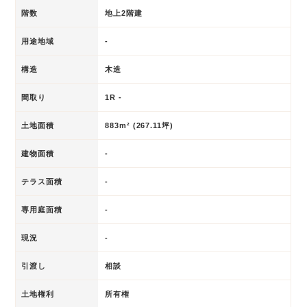
階数
地上2階建
用途地域
-
構造
木造
間取り
1R -
土地面積
883m² (267.11坪)
建物面積
-
テラス面積
-
専用庭面積
-
現況
-
引渡し
相談
土地権利
所有権