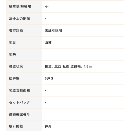
駐車場/駐輪場
-/-
法令上の制限
-
都市計画
未線引区域
地目
山林
地勢
接道状況
接道: 北西 私道 道路幅: 4.5ｍ
総戸数
6戸３
私道負担面積
-
セットバック
-
建築確認番号
取引態様
仲介