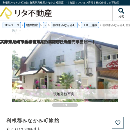
利根郡みなかみ町旅館 群馬県利根郡みなかみ町藤原｜-｜分譲マンション情報｜株式会社リタ不動産
検索
TOPページ
>
物件検索
>
-
>
利根郡みなかみ町
>
ＪＲ上越線
>
利根郡みなかみ町旅
兵庫県神戸市垂水区旭が丘3丁目の一棟売りアパート
兵庫県尼崎市神田南通3丁目の売り店舗・事務所
兵庫県尼崎市七松町1丁目の1棟売りビル
京都府八幡市八幡長田の1棟売りビル
現地外観写真 -
1/1
利根郡みなかみ町旅館 - -
利回り12.33%以上