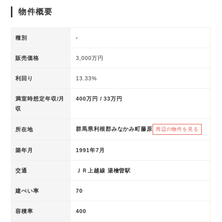
物件概要
種別
-
販売価格
3,000万円
利回り
13.33%
満室時想定年収/月
400万円 / 33万円
収
群馬県利根郡みなかみ町藤原
所在地
周辺の物件を見る
築年月
1991年7月
交通
ＪＲ上越線 湯檜曽駅
建ぺい率
70
容積率
400