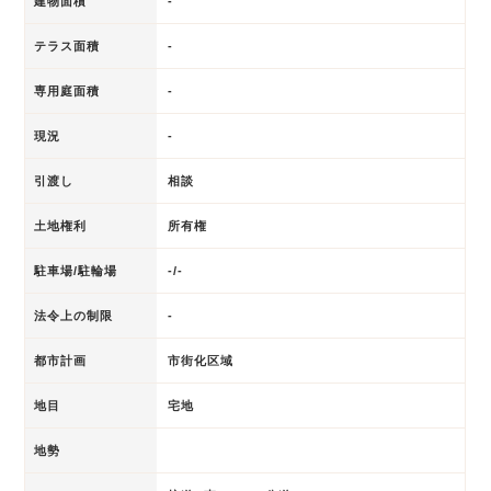
建物面積
-
テラス面積
-
専用庭面積
-
現況
-
引渡し
相談
土地権利
所有権
駐車場/駐輪場
-/-
法令上の制限
-
都市計画
市街化区域
地目
宅地
地勢