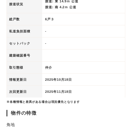
接道: 東 14.9ｍ 公道
接道状況
接道: 南 4.2ｍ 公道
総戸数
6戸３
私道負担面積
-
セットバック
-
建築確認番号
取引態様
仲介
情報更新日
2025年10月18日
次回更新日
2025年11月18日
※各種情報と差異がある場合は現況優先となります
物件の特徴
角地