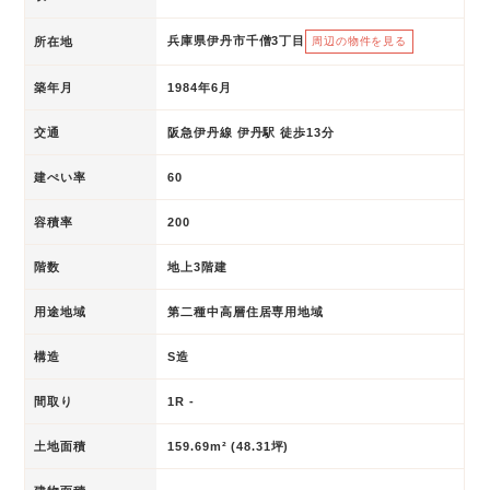
兵庫県伊丹市千僧3丁目
所在地
周辺の物件を見る
築年月
1984年6月
交通
阪急伊丹線 伊丹駅 徒歩13分
建ぺい率
60
容積率
200
階数
地上3階建
用途地域
第二種中高層住居専用地域
構造
S造
間取り
1R -
土地面積
159.69m² (48.31坪)