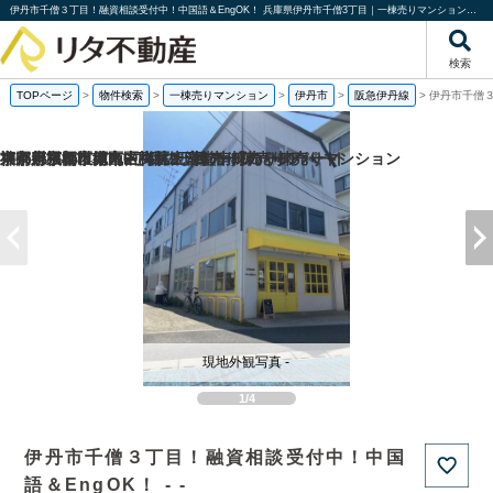
伊丹市千僧３丁目！融資相談受付中！中国語＆EngOK！ 兵庫県伊丹市千僧3丁目｜一棟売りマンション｜投資物件や収益物件｜株式会社リタ不動産
検索
TOPページ
>
物件検索
>
一棟売りマンション
>
伊丹市
>
阪急伊丹線
>
伊丹市千僧３
福岡県福岡市城南区梅林2丁目の一棟売りアパート
京都府京都市南区吉祥院観音堂南町の一棟売りマンション
東京都板橋区徳丸6丁目の一棟売りアパート
神奈川県相模原市中央区上溝の一棟売りアパート
現地外観写真 -
1/4
伊丹市千僧３丁目！融資相談受付中！中国
語＆EngOK！ - -