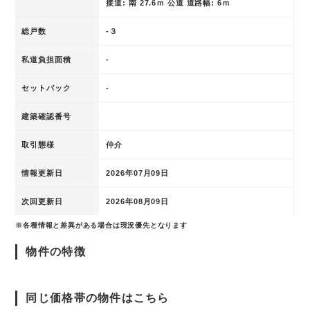
接道: 南 27.6ｍ 公道 道路幅: 6ｍ
総戸数
-３
私道負担面積
-
セットバック
-
建築確認番号
取引態様
仲介
情報更新日
2026年07月09日
次回更新日
2026年08月09日
※各種情報と差異がある場合は現況優先となります
物件の特徴
同じ価格帯の物件はこちら