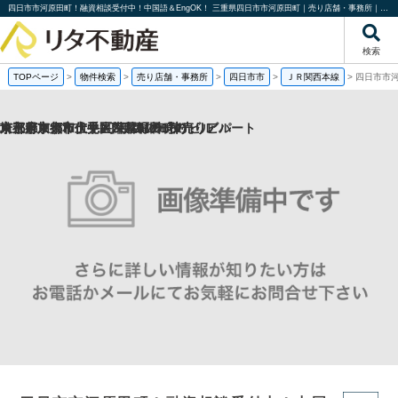
四日市市河原田町！融資相談受付中！中国語＆EngOK！ 三重県四日市市河原田町｜売り店舗・事務所｜株式会社リタ不動産
検索
TOPページ
>
物件検索
>
売り店舗・事務所
>
四日市市
>
ＪＲ関西本線
>
四日市市河
京都府京都市伏見区帯屋町の1棟売りビル
京都府京都市伏見区深草堀田町の
東京都東大和市中央2丁目の一棟売りアパート
埼玉県加須市土手2丁目の1棟売りビル