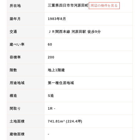
三重県四日市市河原田町
所在地
周辺の物件を見る
築年月
1983年8月
交通
ＪＲ関西本線 河原田駅 徒歩9分
建ぺい率
60
容積率
200
階数
地上1階建
用途地域
第一種住居地域
構造
S造
間取り
1R -
土地面積
741.81m² (224.4坪)
建物面積
-