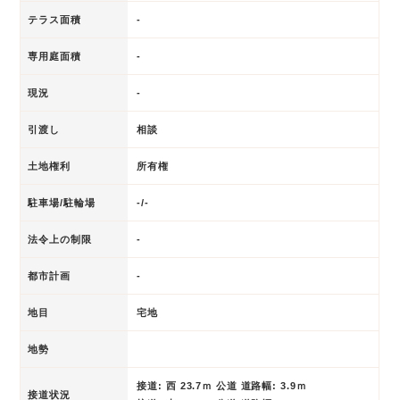
テラス面積
-
専用庭面積
-
現況
-
引渡し
相談
土地権利
所有権
駐車場/駐輪場
-/-
法令上の制限
-
都市計画
-
地目
宅地
地勢
接道: 西 23.7ｍ 公道 道路幅: 3.9ｍ
接道状況