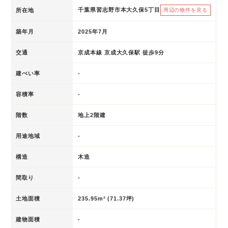
千葉県習志野市本大久保5丁目
所在地
周辺の物件を見る
築年月
2025年7月
交通
京成本線 京成大久保駅 徒歩9分
建ぺい率
-
容積率
-
階数
地上2階建
用途地域
-
構造
木造
間取り
-
土地面積
235.95m² (71.37坪)
建物面積
-