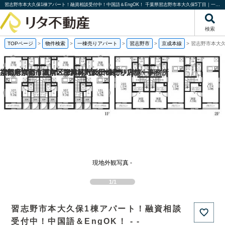
習志野市本大久保1棟アパート！融資相談受付中！中国語＆EngOK！ 千葉県習志野市本大久保5丁目｜一棟売りアパート｜投資物件や収益物件｜株式会社リタ不動産
検索
TOPページ
>
物件検索
>
一棟売りアパート
>
習志野市
>
京成本線
>
習志野市本大久
福岡県福岡市城南区梅林2丁目の一棟売りアパート
京都府京都市西京区下津林六反田の売り店舗・事務所
京都府京都市西京区下津林六反田の
京都府京都市下京区二人司町の一棟売りアパート
現地外観写真 -
1/1
習志野市本大久保1棟アパート！融資相談
受付中！中国語＆EngOK！ - -