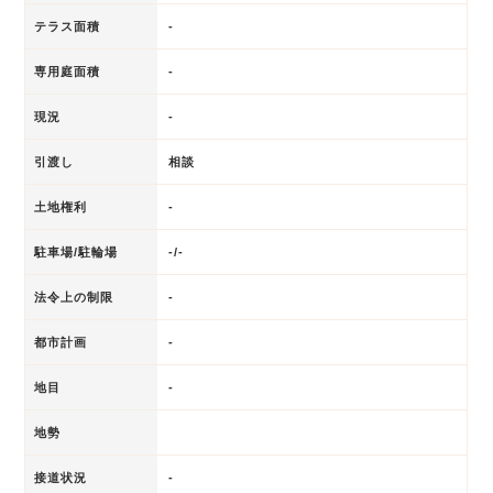
テラス面積
-
専用庭面積
-
現況
-
引渡し
相談
土地権利
-
駐車場/駐輪場
-/-
法令上の制限
-
都市計画
-
地目
-
地勢
接道状況
-