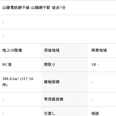
山陽電鉄網干線 山陽網干駅 徒歩7分
-
-
地上10階建
用途地域
商業地域
RC造
間取り
1R -
388.62m² (117.56
建物面積
-
坪)
-
専用庭面積
-
-
引渡し
相談