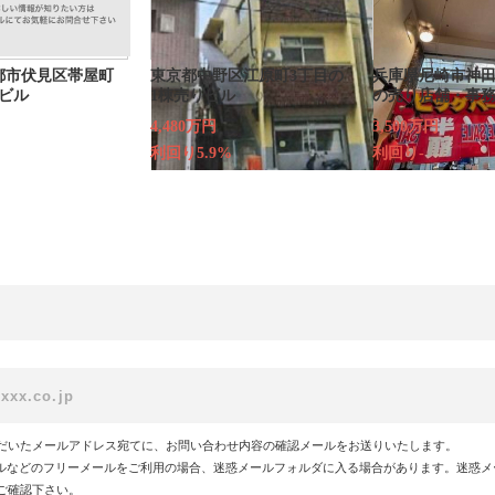
都市伏見区帯屋町
東京都中野区江原町3丁目の
兵庫県尼崎市神田
ビル
1棟売りビル
の売り店舗・事
4,480万円
3,500万円
利回り5.9%
利回り-
だいたメールアドレス宛てに、お問い合わせ内容の確認メールをお送りいたします。
!メールなどのフリーメールをご利用の場合、迷惑メールフォルダに入る場合があります。迷惑
ご確認下さい。