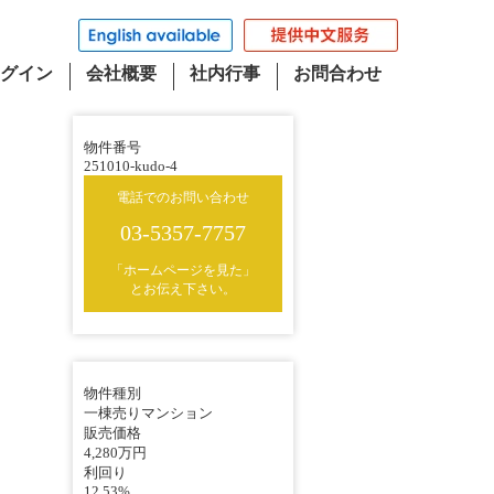
グイン
会社概要
社内行事
お問合わせ
物件番号
251010-kudo-4
電話でのお問い合わせ
03-5357-7757
「ホームページを見た」
とお伝え下さい。
物件種別
一棟売りマンション
販売価格
4,280万円
利回り
12.53%