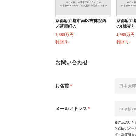
京都府京都市南区吉祥院西
京都府京
ノ茶屋町の
の1棟売り
3,880万円
4,980万円
利回り-
利回り-
お問い合わせ
お名前
*
メールアドレス
*
※ご記入いた
※Yahoo
ダ・設定等を