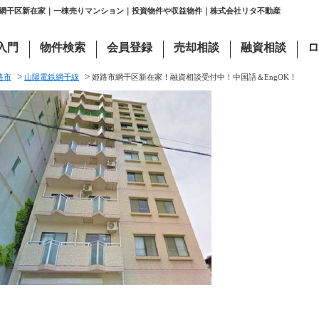
路市網干区新在家｜一棟売りマンション｜投資物件や収益物件｜株式会社リタ不動産
入門
物件検索
会員登録
売却相談
融資相談
ロ
>
>
路市
山陽電鉄網干線
姫路市網干区新在家！融資相談受付中！中国語＆EngOK！