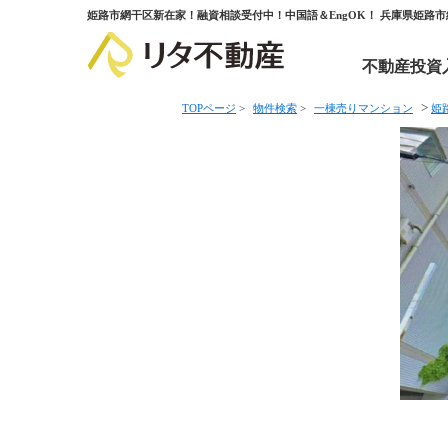
姫路市網干区新在家！融資相談受付中！中国語＆EngOK！ 兵庫県姫
不動産投資
>
TOPページ
>
物件検索
>
一棟売りマンション
姫