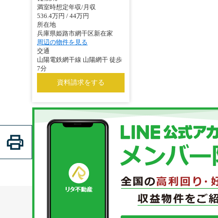
満室時想定年収/月収
536.4万円 / 44万円
所在地
兵庫県姫路市網干区新在家
周辺の物件を見る
交通
山陽電鉄網干線 山陽網干 徒歩
7分
資料請求をする