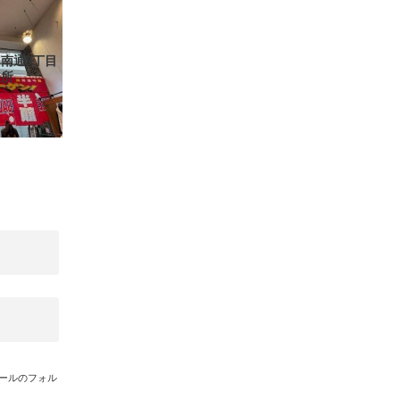
南通3丁目
務所
メールのフォル