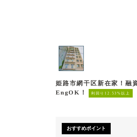
姫路市網干区新在家！融
EngOK！
利回り12.53%以上
おすすめポイント