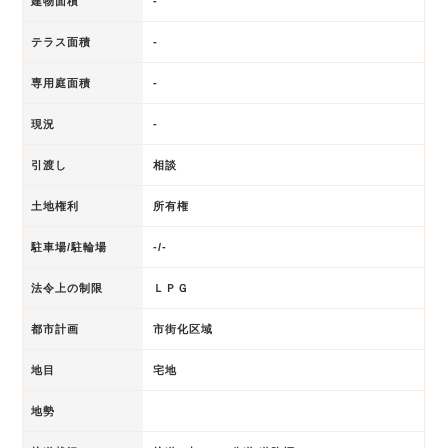
建物面積
-
テラス面積
-
専用庭面積
-
現況
-
引渡し
相談
土地権利
所有権
駐車場/駐輪場
-/-
法令上の制限
ＬＰＧ
都市計画
市街化区域
地目
宅地
地勢