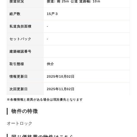
接道状況
接道: 南 25ｍ 公道 道路幅: 10ｍ
総戸数
15戸３
私道負担面積
-
セットバック
-
建築確認番号
取引態様
仲介
情報更新日
2025年10月02日
次回更新日
2025年11月02日
※各種情報と差異がある場合は現況優先となります
物件の特徴
オートロック