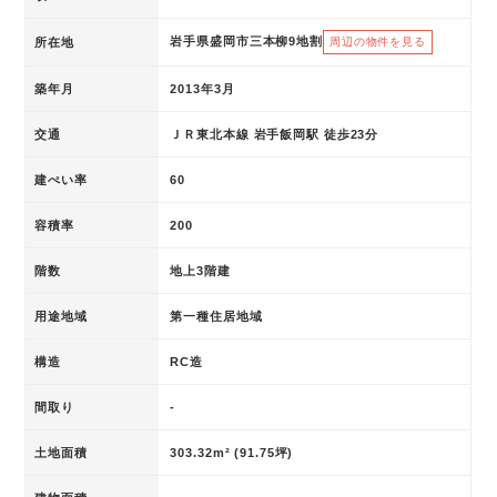
岩手県盛岡市三本柳9地割
所在地
周辺の物件を見る
築年月
2013年3月
交通
ＪＲ東北本線 岩手飯岡駅 徒歩23分
建ぺい率
60
容積率
200
階数
地上3階建
用途地域
第一種住居地域
構造
RC造
間取り
-
土地面積
303.32m² (91.75坪)