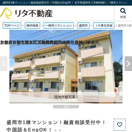
盛岡市1棟マンション！融資相談受付中！中国語＆EngOK！ 岩手県盛岡市三本柳9地割｜一棟売りマンション｜投資物件や収益物件｜株式会社リタ不動産
検索
TOPページ
>
物件検索
>
一棟売りマンション
>
盛岡市
>
ＪＲ東北本線
>
盛岡市1棟
京都府京都市西京区下津林六反田の売り店舗・事務所
京都府京都市西京区川島野田町の一棟売りアパート
京都府京都市西京区下津林六反田の
京都府京都市下京区二人司町の一棟売りアパート
現地外観写真 -
1/3
盛岡市1棟マンション！融資相談受付中！
中国語＆EngOK！ - -