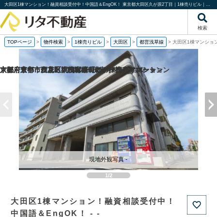
大田区1棟マンション！融資相談受付中！中国語＆EngOK！ 東京都大田区久が原2丁目｜1棟売りビル｜株式会社リタ不動産
検索
TOPページ
>
物件検索
>
1棟売りビル
>
大田区
>
都営浅草線
>
大田区1棟マンショ
京都府京都市伏見区桃山町泰長老の一棟売りマンション
京都府京都市西京区大枝塚原町の一棟売りマンション
京都府京都市左京区下鴨宮崎町の一棟売りアパート
大阪府豊中市立花町1丁目の一棟売りマンション
現地外観写真 -
1/2
大田区1棟マンション！融資相談受付中！
中国語＆EngOK！ - -