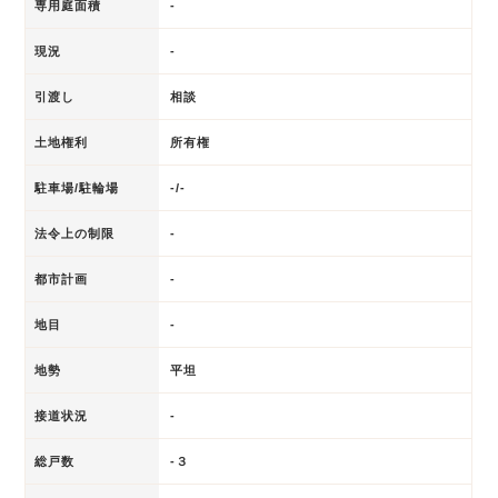
専用庭面積
-
現況
-
引渡し
相談
土地権利
所有権
駐車場/駐輪場
-/-
法令上の制限
-
都市計画
-
地目
-
地勢
平坦
接道状況
-
総戸数
-３