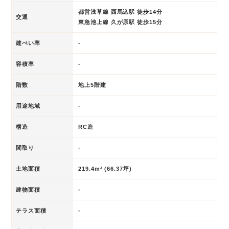
都営浅草線 西馬込駅 徒歩14分
交通
東急池上線 久が原駅 徒歩15分
建ぺい率
-
容積率
-
階数
地上5階建
用途地域
-
構造
RC造
間取り
-
土地面積
219.4m² (66.37坪)
建物面積
-
テラス面積
-