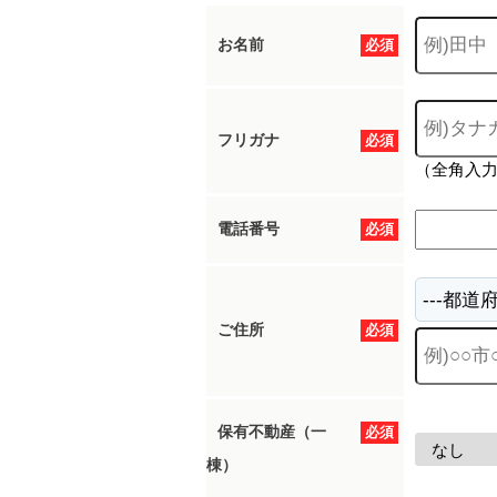
お名前
必須
フリガナ
必須
（全角入
電話番号
必須
ご住所
必須
保有不動産（一
必須
棟）