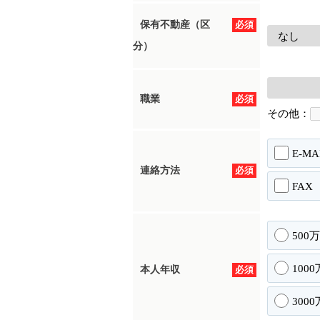
保有不動産（区
必須
分）
職業
必須
その他：
E-MA
連絡方法
必須
FAX
500
100
本人年収
必須
300