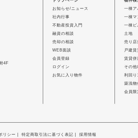
トップページ
物件検
お知らせ/ニュース
一棟ア
社内行事
一棟マ
不動産投資入門
一棟ビ
融資の相談
土地
売却の相談
売り店
WEB面談
戸建賃
会員登録
賃貸併
附4F
ログイン
その他
お気に入り物件
利回り
築浅物
会員限
ポリシー
特定商取引法に基づく表記
採用情報