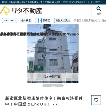
新宿区北新宿店舗付住宅！融資相談受付中！中国語＆EngOK！ 東京都新宿区北新宿3丁目｜-｜分譲マンション情報｜株式会社リタ不動産
検索
TOPページ
>
物件検索
>
-
>
新宿区
>
都営大江戸線
>
新宿区北新宿店舗付住宅！融資
京都府京都市西京区大枝塚原町の一棟売りマンション
京都府京都市左京区下鴨宮崎町の一棟売りアパート
東京都中野区沼袋1丁目の一棟売りアパート
兵庫県神戸市西区南別府4丁目の一棟売りマンション
現地外観写真 -
1/1
新宿区北新宿店舗付住宅！融資相談受付
中！中国語＆EngOK！ - -