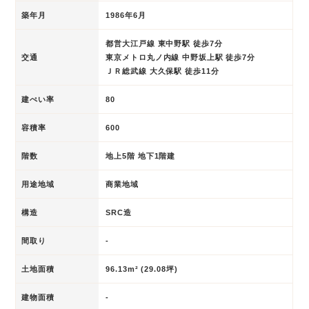
築年月
1986年6月
都営大江戸線 東中野駅 徒歩7分
交通
東京メトロ丸ノ内線 中野坂上駅 徒歩7分
ＪＲ総武線 大久保駅 徒歩11分
建ぺい率
80
容積率
600
階数
地上5階 地下1階建
用途地域
商業地域
構造
SRC造
間取り
-
土地面積
96.13m² (29.08坪)
建物面積
-