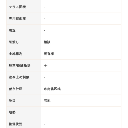
テラス面積
-
専用庭面積
-
現況
-
引渡し
相談
土地権利
所有権
駐車場/駐輪場
-/-
法令上の制限
-
都市計画
市街化区域
地目
宅地
地勢
接道状況
-