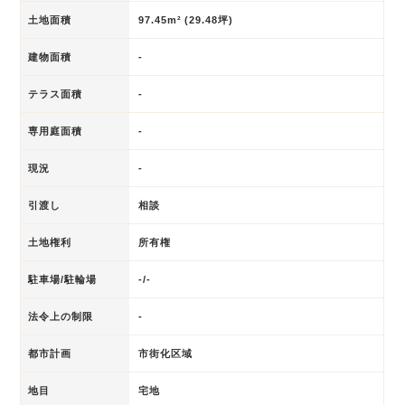
土地面積
97.45m² (29.48坪)
建物面積
-
テラス面積
-
専用庭面積
-
現況
-
引渡し
相談
土地権利
所有権
駐車場/駐輪場
-/-
法令上の制限
-
都市計画
市街化区域
地目
宅地