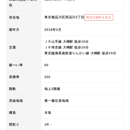
収
東京都品川区西品川2丁目
所在地
周辺の物件を見る
築年月
2018年2月
ＪＲ山手線 大崎駅 徒歩10分
交通
ＪＲ埼京線 大崎駅 徒歩10分
東京臨海高速鉄道りんかい線 大崎駅 徒歩10分
建ぺい率
60
容積率
200
階数
地上2階建
用途地域
第一種住居地域
構造
木造
間取り
1R -