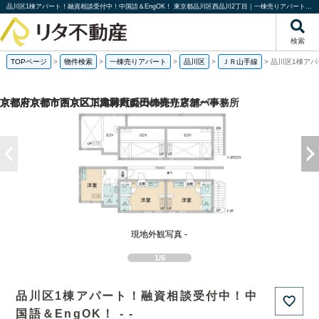
品川区1棟アパート！融資相談受付中！中国語＆EngOK！ 東京都品川区西品川2丁目｜一棟売りアパート｜投資物件や収益物件｜株式会社リタ不動産
検索
TOPページ
>
物件検索
>
一棟売りアパート
>
品川区
>
ＪＲ山手線
>
品川区1棟アパ
京都府京都市西京区下津林六反田の売り店舗・事務所
京都府京都市西京区川島野田町の一棟売りアパート
京都府京都市西京区下津林六反田の
京都府京都市下京区二人司町の一棟売りアパート
現地外観写真 -
1/6
品川区1棟アパート！融資相談受付中！中
国語＆EngOK！ - -