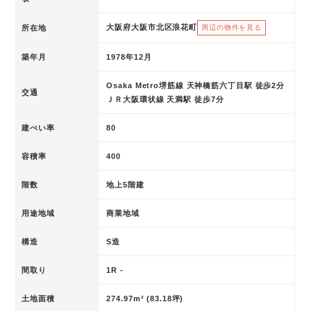
大阪府大阪市北区浪花町
所在地
周辺の物件を見る
築年月
1978年12月
Osaka Metro堺筋線 天神橋筋六丁目駅 徒歩2分
交通
ＪＲ大阪環状線 天満駅 徒歩7分
建ぺい率
80
容積率
400
階数
地上5階建
用途地域
商業地域
構造
S造
間取り
1R -
土地面積
274.97m² (83.18坪)