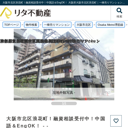
大阪市北区浪花町！融資相談受付中！中国語＆EngOK！ 大阪府大阪市北区浪花町｜一棟売りマンション｜投資物件や収益物件｜株式会社リタ不動産
検索
TOPページ
>
物件検索
>
一棟売りマンション
>
大阪市北区
>
Osaka Metro堺筋線
京都府京都市西京区嵐山谷ケ辻子町の一棟売りアパート
京都府京都市右京区西院南高田町の一棟売りマンション
東京都文京区関口1丁目の1棟売りビル
神奈川県川崎市中原区木月3丁目の一棟売りアパート
現地外観写真 -
1/1
大阪市北区浪花町！融資相談受付中！中国
語＆EngOK！ - -