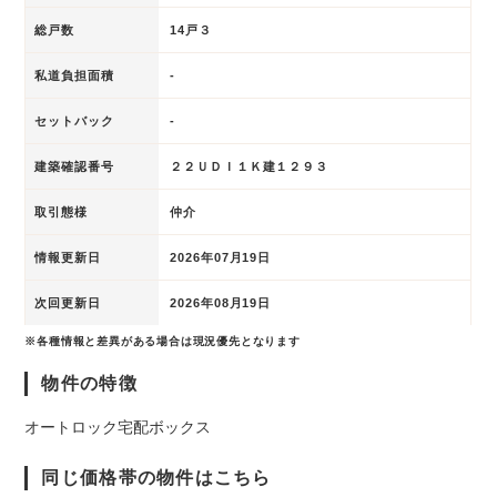
総戸数
14戸３
私道負担面積
-
セットバック
-
建築確認番号
２２ＵＤＩ１Ｋ建１２９３
取引態様
仲介
情報更新日
2026年07月19日
次回更新日
2026年08月19日
※各種情報と差異がある場合は現況優先となります
物件の特徴
オートロック
宅配ボックス
同じ価格帯の物件はこちら