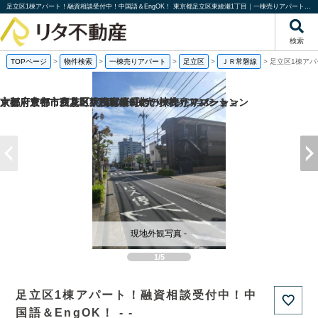
足立区1棟アパート！融資相談受付中！中国語＆EngOK！ 東京都足立区東綾瀬1丁目｜一棟売りアパート｜投資物件や収益物件｜株式会社リタ不動産
検索
TOPページ
>
物件検索
>
一棟売りアパート
>
足立区
>
ＪＲ常磐線
>
足立区1棟アパ
京都府京都市伏見区桃山町泰長老の一棟売りマンション
京都府京都市西京区大枝塚原町の一棟売りマンション
京都府京都市左京区下鴨宮崎町の一棟売りアパート
大阪府豊中市立花町1丁目の一棟売りマンション
現地外観写真 -
1/5
足立区1棟アパート！融資相談受付中！中
国語＆EngOK！ - -