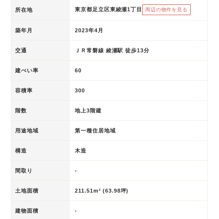
東京都足立区東綾瀬1丁目
所在地
周辺の物件を見る
築年月
2023年4月
交通
ＪＲ常磐線 綾瀬駅 徒歩13分
建ぺい率
60
容積率
300
階数
地上3階建
用途地域
第一種住居地域
構造
木造
間取り
-
土地面積
211.51m² (63.98坪)
建物面積
-