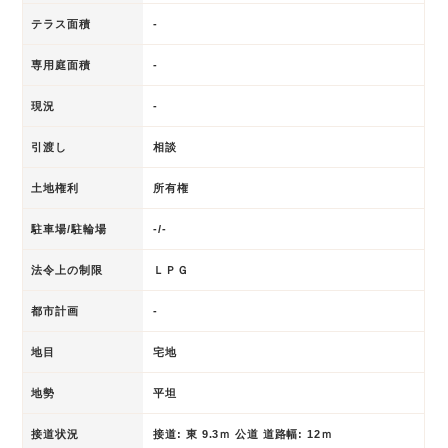
テラス面積
-
専用庭面積
-
現況
-
引渡し
相談
土地権利
所有権
駐車場/駐輪場
-/-
法令上の制限
ＬＰＧ
都市計画
-
地目
宅地
地勢
平坦
接道状況
接道: 東 9.3ｍ 公道 道路幅: 12ｍ