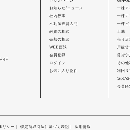
トップページ
物件検
お知らせ/ニュース
一棟ア
社内行事
一棟マ
不動産投資入門
一棟ビ
融資の相談
土地
売却の相談
売り店
WEB面談
戸建賃
会員登録
賃貸併
附4F
ログイン
その他
お気に入り物件
利回り
築浅物
会員限
ポリシー
特定商取引法に基づく表記
採用情報