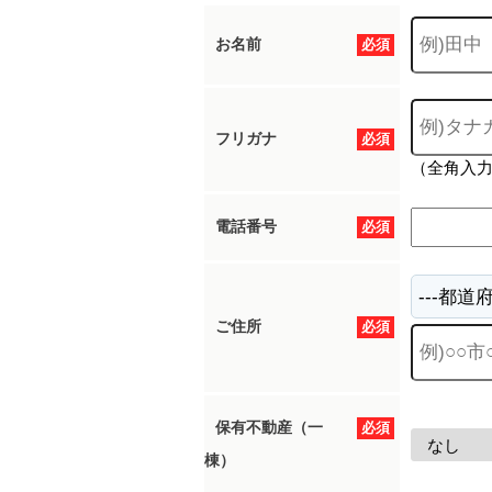
お名前
必須
フリガナ
必須
（全角入
電話番号
必須
ご住所
必須
保有不動産（一
必須
棟）