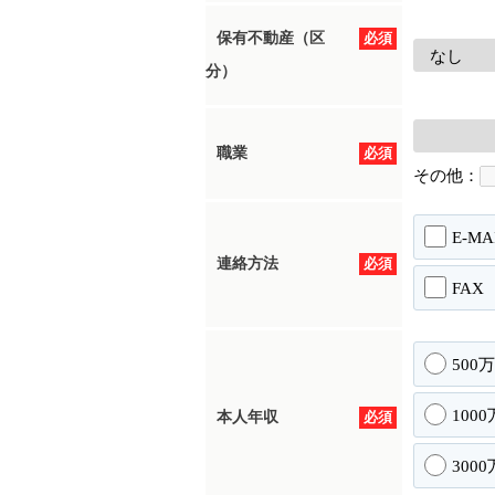
保有不動産（区
必須
分）
職業
必須
その他：
E-MA
連絡方法
必須
FAX
500
100
本人年収
必須
300