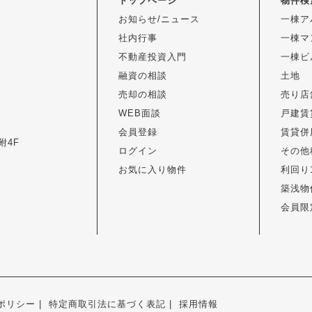
トップページ
物件検
お知らせ/ニュース
一棟ア
社内行事
一棟マ
不動産投資入門
一棟ビ
融資の相談
土地
売却の相談
売り店
WEB面談
戸建賃
会員登録
賃貸併
附4F
ログイン
その他
お気に入り物件
利回り
築浅物
会員限
ポリシー
特定商取引法に基づく表記
採用情報