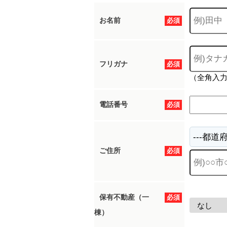
お名前
必須
フリガナ
必須
（全角入
電話番号
必須
ご住所
必須
保有不動産（一
必須
棟）