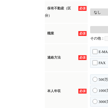
保有不動産（区
必須
分）
職業
必須
その他：
E-MA
連絡方法
必須
FAX
500
100
本人年収
必須
300