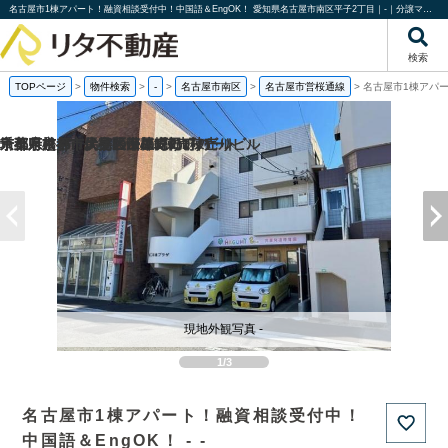
名古屋市1棟アパート！融資相談受付中！中国語＆EngOK！ 愛知県名古屋市南区平子2丁目｜-｜分譲マンション情報｜株式会社リタ不動産
検索
TOPページ
>
物件検索
>
-
>
名古屋市南区
>
名古屋市営桜通線
>
名古屋市1棟アパー
京都府京都市伏見区帯屋町の1棟売りビル
京都府京都市伏見区深草堀田町の
千葉県松戸市馬橋の一棟売りアパート
埼玉県越谷市大字袋山の1棟売りビル
現地外観写真 -
1/3
名古屋市1棟アパート！融資相談受付中！
中国語＆EngOK！ - -