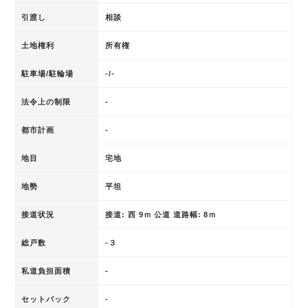
引渡し
相談
土地権利
所有権
駐車場/駐輪場
-/-
法令上の制限
-
都市計画
-
地目
宅地
地勢
平坦
接道状況
接道: 西 9ｍ 公道 道路幅: 8ｍ
総戸数
-３
私道負担面積
-
セットバック
-