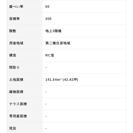
建ぺい率
60
容積率
200
階数
地上3階建
用途地域
第二種住居地域
構造
RC造
間取り
-
土地面積
141.54m² (42.82坪)
建物面積
-
テラス面積
-
専用庭面積
-
現況
-