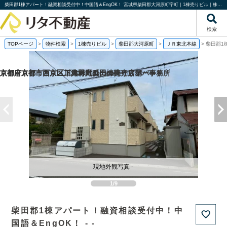
柴田郡1棟アパート！融資相談受付中！中国語＆EngOK！ 宮城県柴田郡大河原町字町｜1棟売りビル｜株式会社リタ不動産
検索
TOPページ
>
物件検索
>
1棟売りビル
>
柴田郡大河原町
>
ＪＲ東北本線
>
柴田郡1
京都府京都市西京区下津林六反田の売り店舗・事務所
京都府京都市西京区川島野田町の一棟売りアパート
京都府京都市西京区下津林六反田の
京都府京都市下京区二人司町の一棟売りアパート
現地外観写真 -
1/9
柴田郡1棟アパート！融資相談受付中！中
国語＆EngOK！ - -