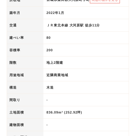
築年月
2022年1月
交通
ＪＲ東北本線 大河原駅 徒歩11分
建ぺい率
80
容積率
200
階数
地上2階建
用途地域
近隣商業地域
構造
木造
間取り
-
土地面積
836.09m² (252.92坪)
建物面積
-