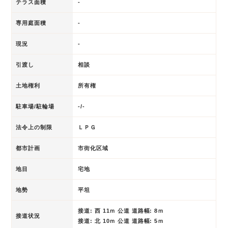
テラス面積
-
専用庭面積
-
現況
-
引渡し
相談
土地権利
所有権
駐車場/駐輪場
-/-
法令上の制限
ＬＰＧ
都市計画
市街化区域
地目
宅地
地勢
平坦
接道: 西 11ｍ 公道 道路幅: 8ｍ
接道状況
接道: 北 10ｍ 公道 道路幅: 5ｍ