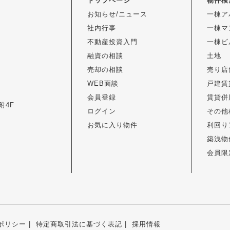
トップページ
物件検
お知らせ/ニュース
一棟ア
社内行事
一棟マ
不動産投資入門
一棟ビ
融資の相談
土地
売却の相談
売り店
WEB面談
戸建賃
会員登録
賃貸併
附4F
ログイン
その他
お気に入り物件
利回り
築浅物
会員限
ポリシー
特定商取引法に基づく表記
採用情報