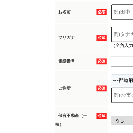
お名前
必須
フリガナ
必須
（全角入
電話番号
必須
ご住所
必須
保有不動産（一
必須
棟）