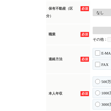
保有不動産（区
必須
分）
職業
必須
その他：
E-MA
連絡方法
必須
FAX
500
100
本人年収
必須
300