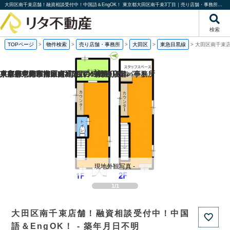
大田区南千束店舗！融資相談受付中！中国語＆EngOK！ 東京都大田区南千束3丁目｜売り店舗・事務所｜株式会社リタ不動産
検索
TOPページ
>
物件検索
>
売り店舗・事務所
>
大田区
>
東急目黒線
>
大田区南千束店
京都府京都市南区吉祥院西ノ茶屋町の
東京都東大和市中央2丁目の一棟売りアパート
東京都中野区江原町3丁目の1棟売りビル
兵庫県尼崎市神田南通3丁目の売り店舗・事務所
現地外観写真 -
1/1
大田区南千束店舗！融資相談受付中！中国
語＆EngOK！ - 築年月日不明