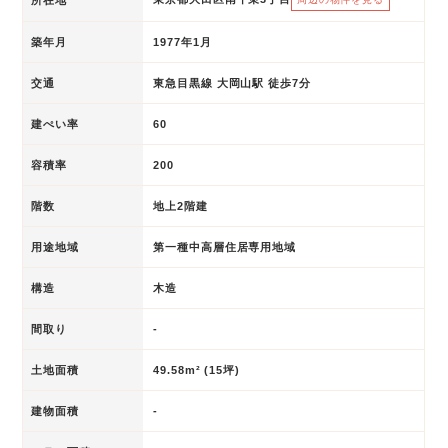
築年月
1977年1月
交通
東急目黒線 大岡山駅 徒歩7分
建ぺい率
60
容積率
200
階数
地上2階建
用途地域
第一種中高層住居専用地域
構造
木造
間取り
-
土地面積
49.58m² (15坪)
建物面積
-