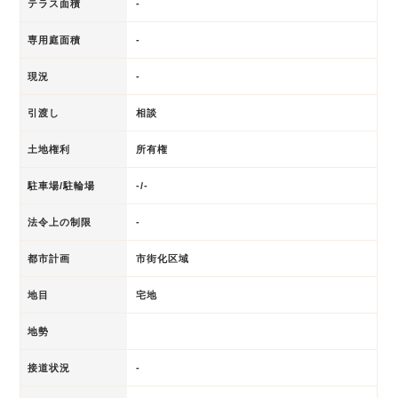
テラス面積
-
専用庭面積
-
現況
-
引渡し
相談
土地権利
所有権
駐車場/駐輪場
-/-
法令上の制限
-
都市計画
市街化区域
地目
宅地
地勢
接道状況
-