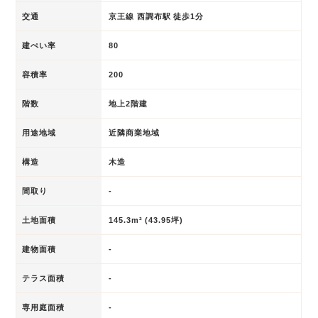
交通
京王線 西調布駅 徒歩1分
建ぺい率
80
容積率
200
階数
地上2階建
用途地域
近隣商業地域
構造
木造
間取り
-
土地面積
145.3m² (43.95坪)
建物面積
-
テラス面積
-
専用庭面積
-