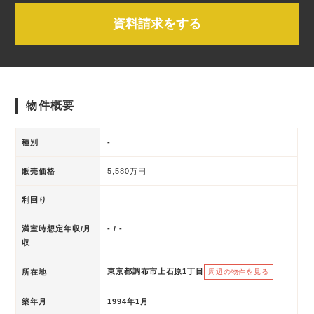
資料請求をする
物件概要
種別
-
販売価格
5,580万円
利回り
-
満室時想定年収/月
- / -
収
東京都調布市上石原1丁目
所在地
周辺の物件を見る
築年月
1994年1月