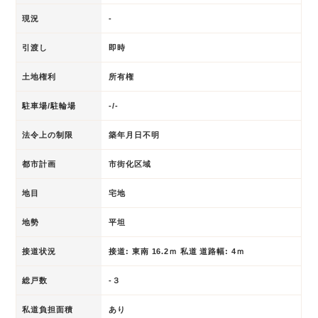
現況
-
引渡し
即時
土地権利
所有権
駐車場/駐輪場
-/-
法令上の制限
築年月日不明
都市計画
市街化区域
地目
宅地
地勢
平坦
接道状況
接道: 東南 16.2ｍ 私道 道路幅: 4ｍ
総戸数
-３
私道負担面積
あり