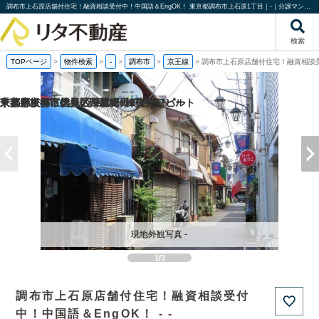
調布市上石原店舗付住宅！融資相談受付中！中国語＆EngOK！ 東京都調布市上石原1丁目｜-｜分譲マンション情報｜株式会社リタ不動産
検索
TOPページ
>
物件検索
>
-
>
調布市
>
京王線
>
調布市上石原店舗付住宅！融資相談受
京都府京都市伏見区帯屋町の1棟売りビル
京都府京都市伏見区深草堀田町の
東京都板橋区徳丸6丁目の一棟売りアパート
千葉県松戸市馬橋の一棟売りアパート
現地外観写真 -
1/3
調布市上石原店舗付住宅！融資相談受付
中！中国語＆EngOK！ - -