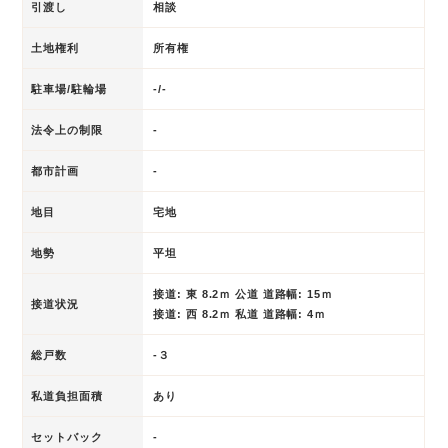
引渡し
相談
土地権利
所有権
駐車場/駐輪場
-/-
法令上の制限
-
都市計画
-
地目
宅地
地勢
平坦
接道: 東 8.2ｍ 公道 道路幅: 15ｍ
接道状況
接道: 西 8.2ｍ 私道 道路幅: 4ｍ
総戸数
-３
私道負担面積
あり
セットバック
-