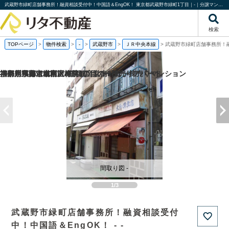
武蔵野市緑町店舗事務所！融資相談受付中！中国語＆EngOK！ 東京都武蔵野市緑町1丁目｜-｜分譲マンション情報｜株式会社リタ不動産
検索
TOPページ
>
物件検索
>
-
>
武蔵野市
>
ＪＲ中央本線
>
武蔵野市緑町店舗事務所！融
福岡県福岡市城南区梅林2丁目の一棟売りアパート
京都府京都市南区吉祥院観音堂南町の一棟売りマンション
神奈川県海老名市上今泉6丁目の一棟売りアパート
神奈川県藤沢市柄沢2丁目の
間取り図 -
1/3
武蔵野市緑町店舗事務所！融資相談受付
中！中国語＆EngOK！ - -