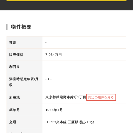
物件概要
種別
-
販売価格
7,934万円
利回り
-
満室時想定年収/月
- / -
収
東京都武蔵野市緑町1丁目
所在地
周辺の物件を見る
築年月
1963年1月
交通
ＪＲ中央本線 三鷹駅 徒歩19分