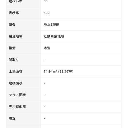
建ぺい率
80
容積率
300
階数
地上2階建
用途地域
近隣商業地域
構造
木造
間取り
-
土地面積
74.94m² (22.67坪)
建物面積
-
テラス面積
-
専用庭面積
-
現況
-