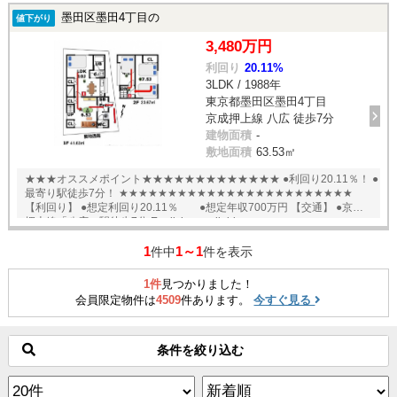
墨田区墨田4丁目の
値下がり
3,480万円
利回り
20.11%
3LDK / 1988年
東京都墨田区墨田4丁目
京成押上線 八広 徒歩7分
建物面積
-
敷地面積
63.53㎡
★★★オススメポイント★★★★★★★★★★★★★ ●利回り20.11％！ ●
最寄り駅徒歩7分！ ★★★★★★★★★★★★★★★★★★★★★★★★
【利回り】 ●想定利回り20.11％ ●想定年収700万円 【交通】 ●京成
押上線「八広」駅徒歩7分 English available
1
1～1
件中
件を表示
1件
見つかりました！
会員限定物件は
4509
件あります。
今すぐ見る
条件を絞り込む