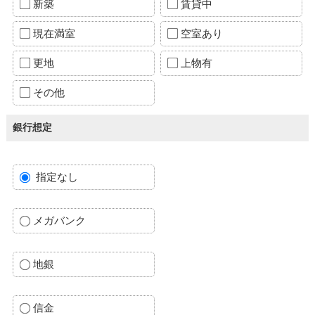
新築
賃貸中
現在満室
空室あり
更地
上物有
その他
銀行想定
指定なし
メガバンク
地銀
信金