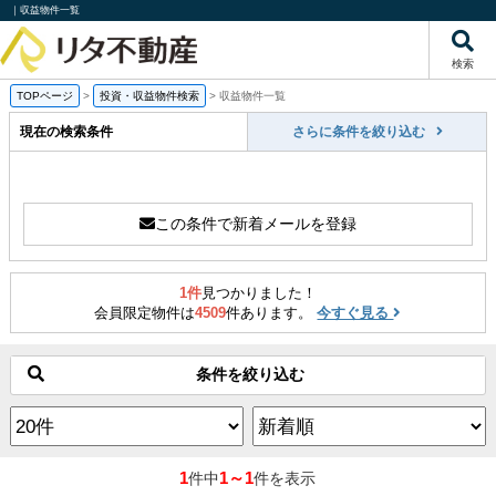
｜収益物件一覧
検索
TOPページ
>
投資・収益物件検索
>
収益物件一覧
現在の検索条件
さらに条件を絞り込む
この条件で新着メールを登録
1件
見つかりました！
会員限定物件は
4509
件あります。
今すぐ見る
条件を絞り込む
1
1～1
件中
件を表示