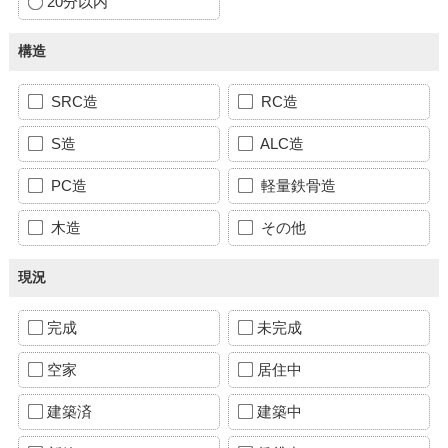
20分以内
構造
SRC造
RC造
S造
ALC造
PC造
軽量鉄骨造
木造
その他
現況
完成
未完成
空家
居住中
建築済
建築中