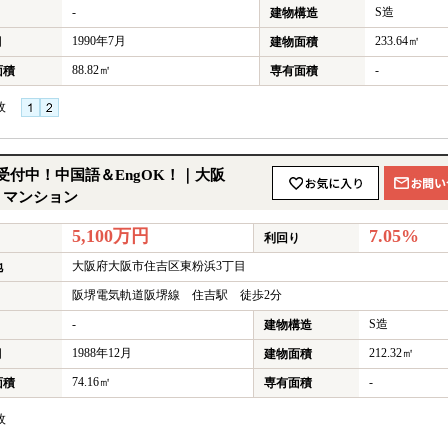
-
S造
建物構造
1990年7月
233.64㎡
月
建物面積
88.82㎡
-
面積
専有面積
枚
★
付中！中国語＆EngOK！｜大阪
りマンション
5,100万円
7.05%
利回り
大阪府大阪市住吉区東粉浜3丁目
地
阪堺電気軌道阪堺線 住吉駅 徒歩2分
-
S造
建物構造
1988年12月
212.32㎡
月
建物面積
74.16㎡
-
面積
専有面積
枚