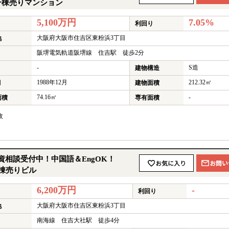
一棟売りマンション
5,100万円
7.05%
利回り
大阪府大阪市住吉区東粉浜3丁目
地
阪堺電気軌道阪堺線 住吉駅 徒歩2分
-
S造
建物構造
1988年12月
212.32㎡
月
建物面積
74.16㎡
-
面積
専有面積
枚
★
相談受付中！中国語＆EngOK！
棟売りビル
6,200万円
-
利回り
大阪府大阪市住吉区東粉浜3丁目
地
南海線 住吉大社駅 徒歩4分