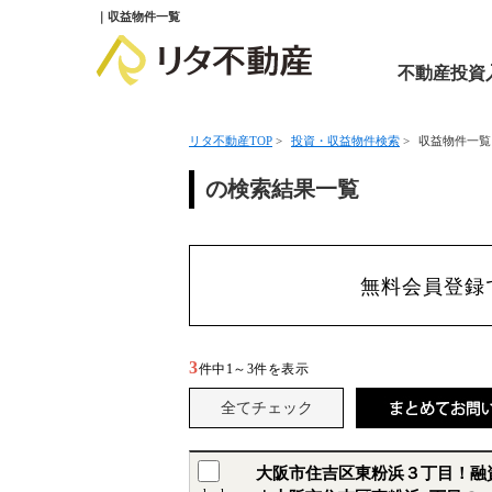
｜収益物件一覧
不動産投資
リタ不動産TOP
>
投資・収益物件検索
>
収益物件一覧
の検索結果一覧
無料会員登録
3
件中
1～3
件を表示
大阪市住吉区東粉浜３丁目！融資