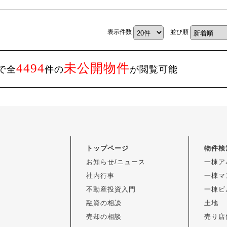
★
表示件数
並び順
4494
未公開物件
で全
件の
が閲覧可能
トップページ
物件検
お知らせ/ニュース
一棟ア
社内行事
一棟マ
不動産投資入門
一棟ビ
融資の相談
土地
売却の相談
売り店