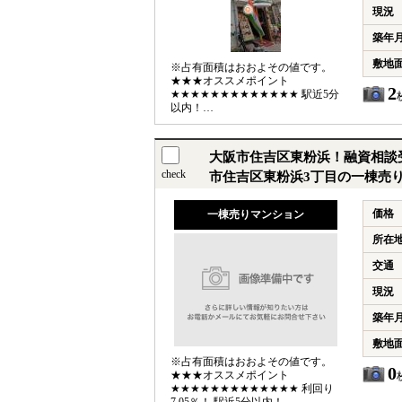
現況
築年
敷地
※占有面積はおおよその値です。
★★★オススメポイント
2
★★★★★★★★★★★★★ 駅近5分
以内！
★★★★★★★★★★★★★★★★★★★★★★★
【交通】 ●南海電鉄本線 住吉大社
駅 徒歩4分 English available
大阪市住吉区東粉浜！融資相談受
check
市住吉区東粉浜3丁目の一棟売
価格
一棟売りマンション
所在
交通
現況
築年
敷地
※占有面積はおおよその値です。
0
★★★オススメポイント
★★★★★★★★★★★★★ 利回り