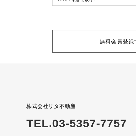
7.05％！ 駅近5分以内！
★★★★★★★★★★★★★★★★★★★★★★★
【利回り】 ●想定利回り7.05％ ●
想定年収360万円 【交通】 ●阪堺電
気軌道阪堺線 住吉駅 徒歩2分 ●
南海電鉄本線 住吉大社駅 徒歩3
分 English available
無料会員登録
株式会社リタ不動産
TEL.03-5357-7757