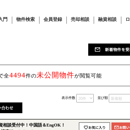
入門
物件検索
会員登録
売却相談
融資相談
ロ
4494
未公開物件
で全
件の
が閲覧可能
表示件数
並び順
相談受付中！中国語＆EngOK！