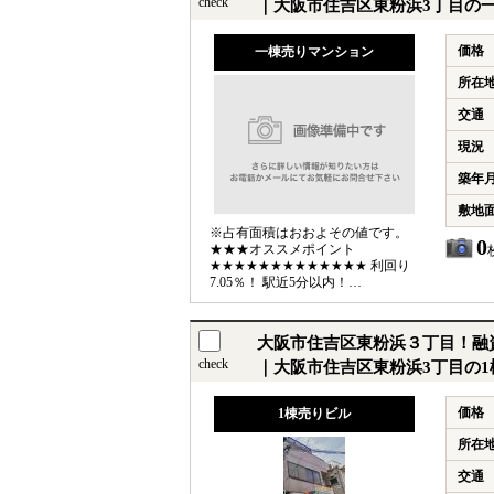
check
｜大阪市住吉区東粉浜3丁目の
価格
一棟売りマンション
所在
交通
現況
築年
敷地
※占有面積はおおよその値です。
0
★★★オススメポイント
★★★★★★★★★★★★★ 利回り
7.05％！ 駅近5分以内！
★★★★★★★★★★★★★★★★★★★★★★★
【利回り】 ●想定利回り7.05％ ●
想定年収360万円 【交通】 ●阪堺電
大阪市住吉区東粉浜３丁目！融資
気軌道阪堺線 住吉駅 徒歩2分 ●
check
南海電鉄本線 住吉大社駅 徒歩3
｜大阪市住吉区東粉浜3丁目の1
分 English available
価格
1棟売りビル
所在
交通