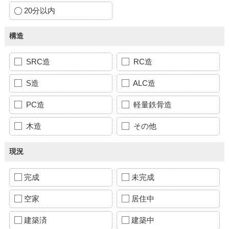
20分以内
構造
SRC造
RC造
S造
ALC造
PC造
軽量鉄骨造
木造
その他
現況
完成
未完成
空家
居住中
建築済
建築中