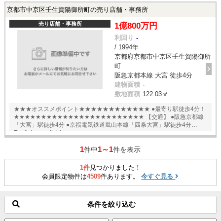
京都市中京区壬生賀陽御所町の売り店舗・事務所
売り店舗・事務所
1億800万円
利回り
-
/ 1994年
京都府京都市中京区壬生賀陽御所
町
阪急京都本線 大宮 徒歩4分
建物面積
-
敷地面積
122.03㎡
★★★オススメポイント★★★★★★★★★★★★ ●最寄り駅徒歩4分！
★★★★★★★★★★★★★★★★★★★★★★★★ 【交通】 ●阪急京都線
「大宮」駅徒歩4分 ●京福電気鉄道嵐山本線「四条大宮」駅徒歩4分
English available
1
1～1
件中
件を表示
1件
見つかりました！
会員限定物件は
4509
件あります。
今すぐ見る
条件を絞り込む