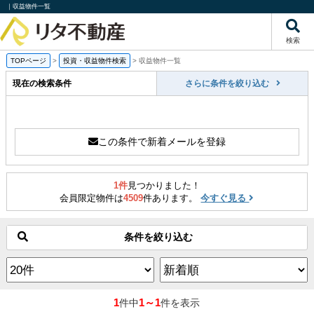
｜収益物件一覧
検索
TOPページ
>
投資・収益物件検索
>
収益物件一覧
現在の検索条件
さらに条件を絞り込む
この条件で新着メールを登録
1件
見つかりました！
会員限定物件は
4509
件あります。
今すぐ見る
条件を絞り込む
1
1～1
件中
件を表示