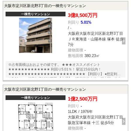
大阪市淀川区新北野3丁目の一棟売りマンション
一棟売りマンション
3億8,500万円
利回り
5.01%
/ -
大阪府大阪市淀川区新北野3丁目
ＪＲ東海道・山陽本線 塚本 徒歩
7分
建物面積
-
敷地面積
380.23㎡
※占有面積はおおよその値です。 ★★★オススメポイント
★★★★★★★★★★★★★ 利回り5.01％！ 駅近15分以内！
★★★★★★★★★★★★★★★★★★★★★★★★ 【利回り】 ●想定利回
り5.01％ ●想定年収1931万円 【交通】 ●JR東海道本線 塚本駅 徒歩
7分 ●阪急電鉄各線 十三駅 徒歩14分 English available
大阪市淀川区新北野1丁目の一棟売りマンション
一棟売りマンション
1億2,500万円
利回り
-
1LDK / 1976年
大阪府大阪市淀川区新北野1丁目
阪急宝塚本線 十三 徒歩5分
建物面積
-