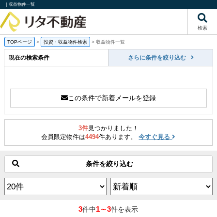
｜収益物件一覧
検索
TOPページ
>
投資・収益物件検索
>
収益物件一覧
現在の検索条件
さらに条件を絞り込む
この条件で新着メールを登録
3件
見つかりました！
会員限定物件は
4494
件あります。
今すぐ見る
条件を絞り込む
3
1～3
件中
件を表示