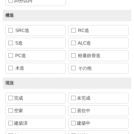
20分以内
構造
SRC造
RC造
S造
ALC造
PC造
軽量鉄骨造
木造
その他
現況
完成
未完成
空家
居住中
建築済
建築中