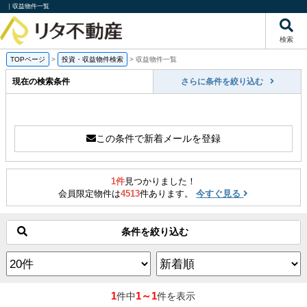
｜収益物件一覧
検索
TOPページ
>
投資・収益物件検索
>
収益物件一覧
現在の検索条件
さらに条件を絞り込む
この条件で新着メールを登録
1件
見つかりました！
会員限定物件は
4513
件あります。
今すぐ見る
条件を絞り込む
1
1～1
件中
件を表示