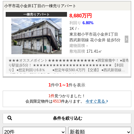
小平市花小金井1丁目の一棟売りアパート
一棟売りアパート
8,680万円
利回り
6.80%
1K / -
東京都小平市花小金井1丁目
西武新宿線 花小金井 徒歩5分
建物面積
-
敷地面積
171.41㎡
★★★オススメポイント★★★★★★★★★★★★★ ●満室稼働中！ ●最寄
り駅徒歩5分！ ★★★★★★★★★★★★★★★★★★★★★★★★ 【利回
り】 ●想定利回り6.8％ ●想定年収590.4万円 【交通】 ●西武新宿線
「花小金井」駅徒歩5分 English available
1
1～1
件中
件を表示
1件
見つかりました！
会員限定物件は
4513
件あります。
今すぐ見る
条件を絞り込む