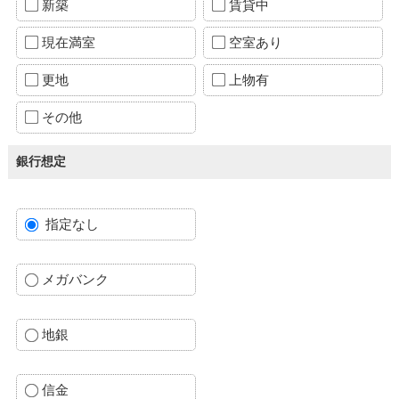
新築
賃貸中
現在満室
空室あり
更地
上物有
その他
銀行想定
指定なし
メガバンク
地銀
信金