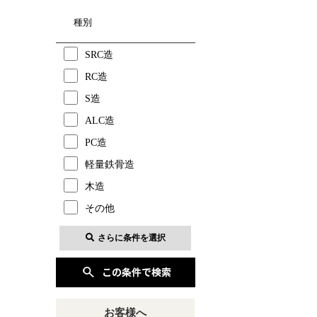
種別
SRC造
RC造
S造
ALC造
PC造
軽量鉄骨造
木造
その他
さらに条件を選択
お客様へ