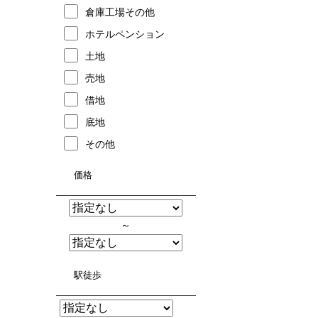
倉庫工場その他
ホテルペンション
土地
売地
借地
底地
その他
価格
～
駅徒歩