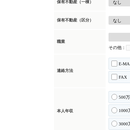
保有不動産（一棟）
保有不動産（区分）
職業
その他：
E-MA
連絡方法
FAX
500
100
本人年収
300