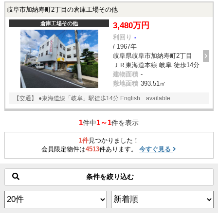
岐阜市加納寿町2丁目の倉庫工場その他
倉庫工場その他
3,480万円
利回り
-
/ 1967年
岐阜県岐阜市加納寿町2丁目
ＪＲ東海道本線 岐阜 徒歩14分
建物面積
-
敷地面積
393.51㎡
【交通】 ●東海道線「岐阜」駅徒歩14分 English available
1
1～1
件中
件を表示
1件
見つかりました！
会員限定物件は
4513
件あります。
今すぐ見る
条件を絞り込む