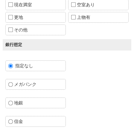
現在満室
空室あり
更地
上物有
その他
銀行想定
指定なし
メガバンク
地銀
信金