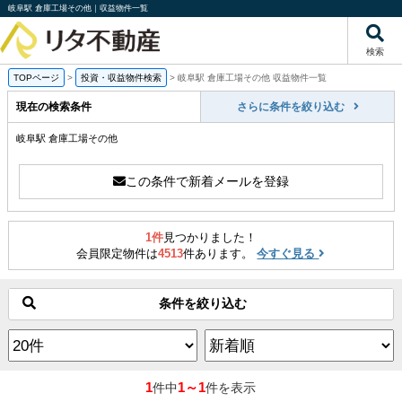
岐阜駅 倉庫工場その他｜収益物件一覧
検索
TOPページ
>
投資・収益物件検索
>
岐阜駅 倉庫工場その他 収益物件一覧
現在の検索条件
さらに条件を絞り込む
岐阜駅 倉庫工場その他
この条件で新着メールを登録
1件
見つかりました！
会員限定物件は
4513
件あります。
今すぐ見る
条件を絞り込む
1
1～1
件中
件を表示