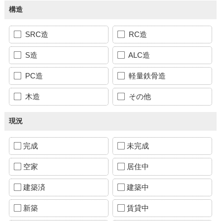
構造
SRC造
RC造
S造
ALC造
PC造
軽量鉄骨造
木造
その他
現況
完成
未完成
空家
居住中
建築済
建築中
新築
賃貸中